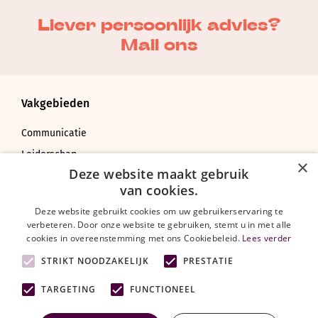
Liever persoonlijk advies?
Mail ons
Vakgebieden
Communicatie
Leiderschap
×
Deze website maakt gebruik
Coachen, adviseren en veranderen
van cookies.
Bedrijfskunde
Deze website gebruikt cookies om uw gebruikerservaring te
verbeteren. Door onze website te gebruiken, stemt u in met alle
cookies in overeenstemming met ons Cookiebeleid.
Lees verder
Over Training.nl
STRIKT NOODZAKELIJK
PRESTATIE
TARGETING
FUNCTIONEEL
Trainingen
Vakgebieden