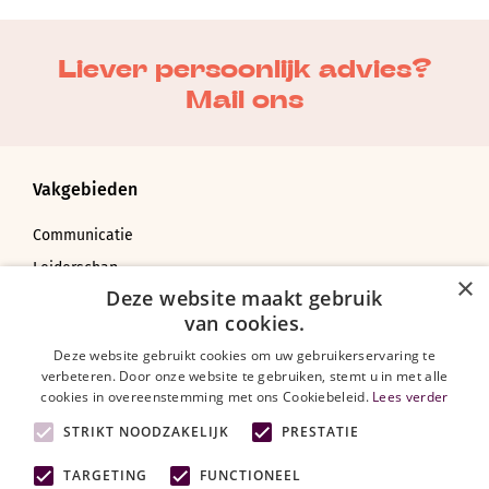
Liever persoonlijk advies?
Mail ons
Vakgebieden
Communicatie
Leiderschap
×
Deze website maakt gebruik
Coachen, adviseren en veranderen
van cookies.
Bedrijfskunde
Deze website gebruikt cookies om uw gebruikerservaring te
verbeteren. Door onze website te gebruiken, stemt u in met alle
cookies in overeenstemming met ons Cookiebeleid.
Lees verder
Over Training.nl
STRIKT NOODZAKELIJK
PRESTATIE
TARGETING
FUNCTIONEEL
Trainingen