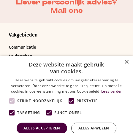
Liever persoonlijk advies?
Mail ons
Vakgebieden
Communicatie
Leiderschap
×
Deze website maakt gebruik
Coachen, adviseren en veranderen
van cookies.
Bedrijfskunde
Deze website gebruikt cookies om uw gebruikerservaring te
verbeteren. Door onze website te gebruiken, stemt u in met alle
cookies in overeenstemming met ons Cookiebeleid.
Lees verder
Over Training.nl
STRIKT NOODZAKELIJK
PRESTATIE
TARGETING
FUNCTIONEEL
Trainingen
Vakgebieden
ALLES ACCEPTEREN
ALLES AFWIJZEN
Heb je vragen over onze trainingen?