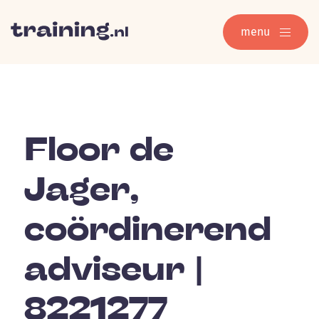
menu
Floor de
Jager,
coördinerend
adviseur |
8221277