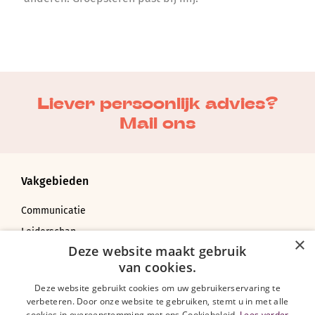
Liever persoonlijk advies?
Mail ons
Vakgebieden
Communicatie
Leiderschap
×
Deze website maakt gebruik
Coachen, adviseren en veranderen
van cookies.
Bedrijfskunde
Deze website gebruikt cookies om uw gebruikerservaring te
verbeteren. Door onze website te gebruiken, stemt u in met alle
cookies in overeenstemming met ons Cookiebeleid.
Lees verder