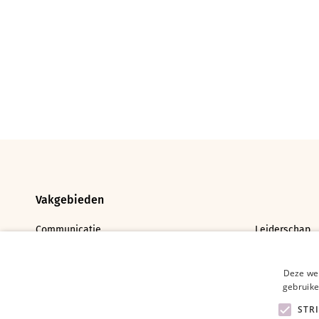
Vakgebieden
Communicatie
Leiderschap
Bedrijfskunde
Deze web
gebruike
STR