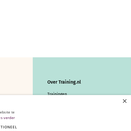
Over Training.nl
Trainingen
×
Vakgebieden
Heb je vragen over onze trainingen?
ebsite te
es verder
Stapbudget
TIONEEL