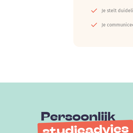
Je stelt duide
Je communicee
Persoonlijk
studieadvies