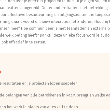
Leiden leer je effectief projecten leiden, in je eigen stijl én 
 handvatten aangereikt. Onder andere kaders met betrekking to
or effectieve besluitvorming en uitgangspunten die toepasba
aining draait vooral om jouw interactie met anderen. Houd jij h
ensen mee? Hoe communiceer je met teamleden en externe pa
ie welk belang heeft? Dankzij deze unieke focus word je al d
 ook effectief in te zetten.
n
e resultaten en je projecten lopen soepeler.
 de belangen van alle betrokkenen in kaart brengt en welke a
aan het werk in plaats van alles zelf te doen.