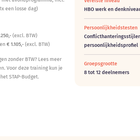
Vereiste niveau
1x een losse dag)
HBO werk en denknivea
Persoonlijkheidstesten
.250,-
(excl. BTW)
Conflicthanteringsstijle
ten
€ 1.105,-
(excl. BTW)
persoonlijkheidsprofiel
ngen zonder BTW? Lees meer
Groepsgrootte
. Voor deze training kun je
8 tot 12 deelnemers
het STAP-Budget.