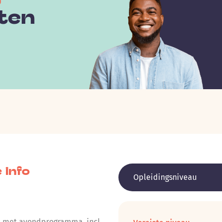
ten
 info
Opleidingsniveau
n met avondprogramma, incl.