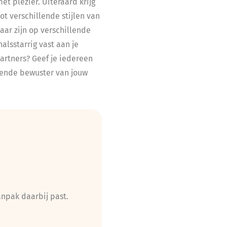
met plezier. Uiteraard krijg
t verschillende stijlen van
ar zijn op verschillende
alsstarrig vast aan je
rtners? Geef je iedereen
oende bewuster van jouw
anpak daarbij past.