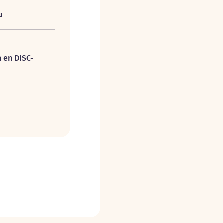
u
n en DISC-