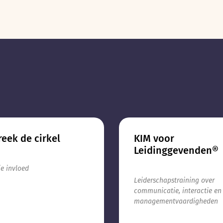
eek de cirkel
KIM voor
Leidinggevenden®
je invloed
Leiderschapstraining over
communicatie, interactie en
managementvaardigheden