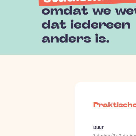
omdat we we
dat iedereen
anders is.
Praktische
Duur
7 dagen (3x 2 dage